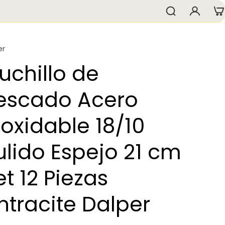
er
uchillo de
escado Acero
noxidable 18/10
ulido Espejo 21 cm
et 12 Piezas
ntracite Dalper