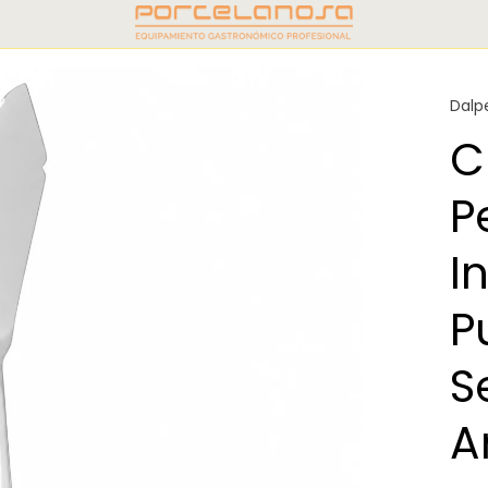
Dalp
C
P
I
P
S
A