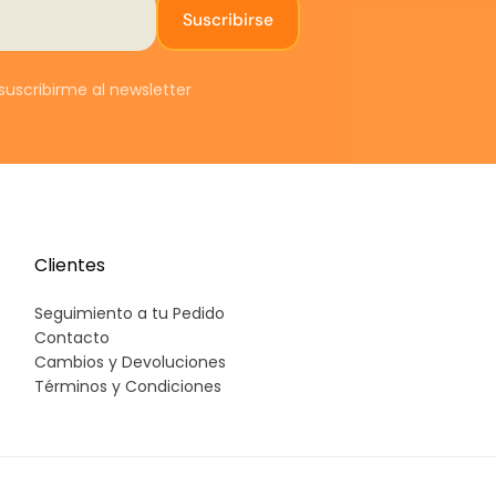
Suscribirse
t
0
s
uscribirme al newsletter
e
c
c
(
CON
Clientes
Seguimiento a tu Pedido
c
Contacto
Cambios y Devoluciones
e
Términos y Condiciones
s
e
A