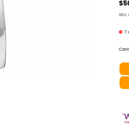
$5
SKU:
7 
Cant