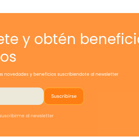
c
CAM
ete y obtén benefici
Solo
vos
daña
E
mism
tien
t
s novedades y beneficios suscribiendote al newsletter
PAS
Suscribirse
0
s
uscribirme al newsletter
e
c