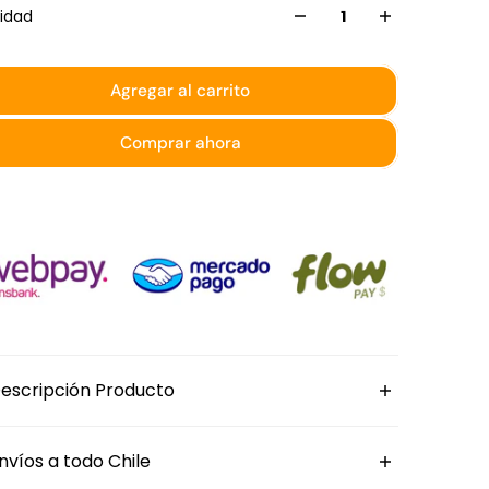
idad
Agregar al carrito
Comprar ahora
escripción Producto
azo ablandador de carne de aluminio
nvíos a todo Chile
ef es de doble cara: el lado plano sirve para