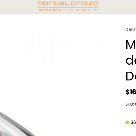
Dech
M
d
D
$1
SKU:
36