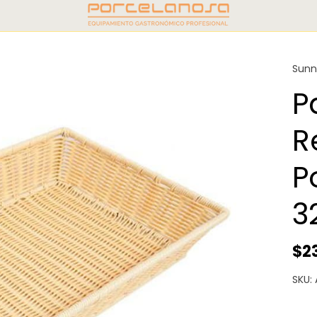
Sunn
P
R
P
3
$2
SKU: