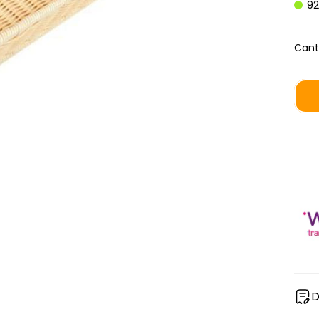
92
Cant
D