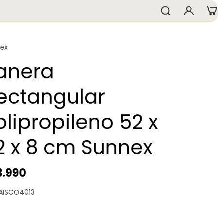
ex
anera
ectangular
olipropileno 52 x
2 x 8 cm Sunnex
3.990
 AISCO4013