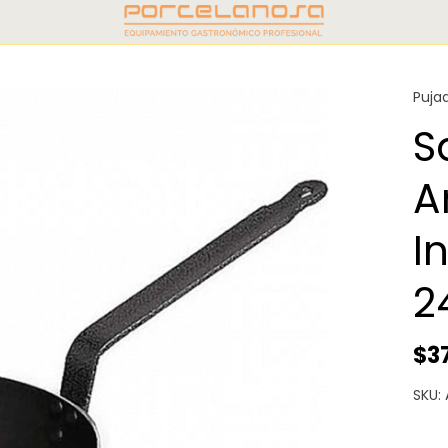
Puja
S
A
I
2
$3
SKU: