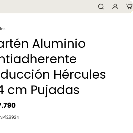
das
artén Aluminio
ntiadherente
nducción Hércules
4 cm Pujadas
7.790
 AIP128924