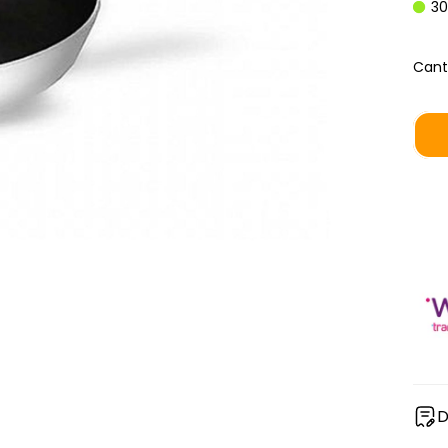
30
Cant
D