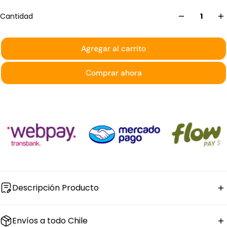
Cantidad
Agregar al carrito
Comprar ahora
Descripción Producto
La
sartén honda de acero inoxidable
Pujadas de la
Envíos a todo Chile
línea Sautex tiene 35 cm de diámetro, 6,7 cm de alto y