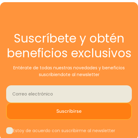
Estar sin uso y en las mismas condiciones en que
Resistente a rotura y calor.
fue recibido.
Rectangular, 40 × 28 cm. Con manillas.
Conservar su embalaje original.
Para presentación gastronómica.
Acompañarse del recibo o comprobante de
Suscríbete y obtén
compra.
Especificaciones
CAMBIOS
beneficios exclusivos
técnicas
Solo se reemplazan artículos defectuosos o dañados. Si
Entérate de todas nuestras novedades y beneficios
necesitas cambiar un producto por el mismo artículo,
suscribiendote al newsletter
Marca: Sunnex
escríbenos a
tiendaonline@porcelanosa.cl
.
Material: Pizarra
Correo electrónico
PASOS A SEGUIR
Forma: Rectangular
Medida: 40 × 28 cm
Comunícate a nuestro teléfono +56 (2) 2238 0100 o
Manillas: Sí
Suscribirse
al correo
tiendaonline@porcelanosa.cl
, solicitando la
SKU: AISMSL5
devolución o cambio e indicando el número de factura
o boleta según corresponda.
Estoy de acuerdo con suscribirme al newsletter
Todo cambio o devolución debe realizarse con el