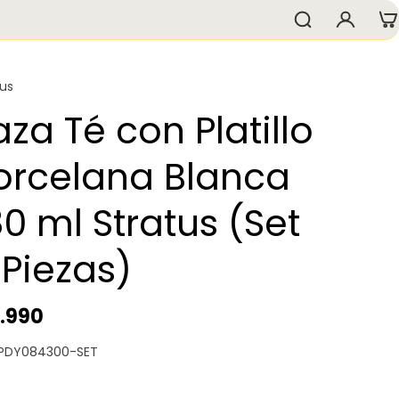
tus
aza Té con Platillo
orcelana Blanca
80 ml Stratus (Set
 Piezas)
3.990
 PDY084300-SET