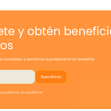
E
c
t
c
(
ete y obtén benefici
CON
vos
c
e
s novedades y beneficios suscribiendote al newsletter
s
e
Suscribirse
A
uscribirme al newsletter