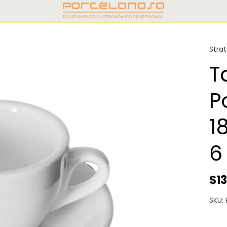
Stra
T
P
1
6
$1
SKU: