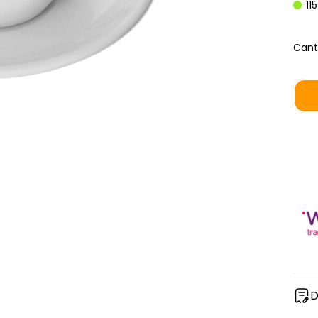
11
Cant
D