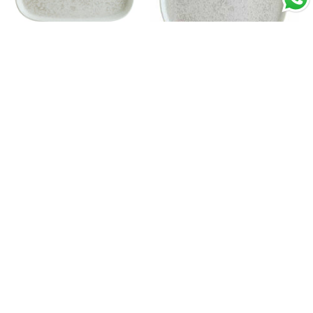
Plato Ovalado Porcelana
Plato Pan Porcelana Blanca
21x10 cm Lunar Bonna
16 cm Lunar Bonna
$12.290
$6.890