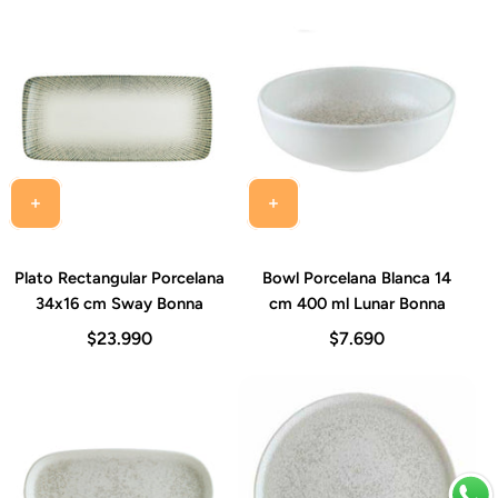
Plato Rectangular Porcelana
Bowl Porcelana Blanca 14
34x16 cm Sway Bonna
cm 400 ml Lunar Bonna
$23.990
$7.690