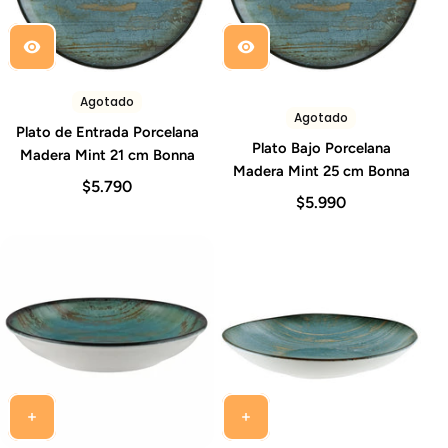
Agotado
Agotado
Plato de Entrada Porcelana
Plato Bajo Porcelana
Madera Mint 21 cm Bonna
Madera Mint 25 cm Bonna
$5.790
$5.990