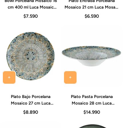
Bowl Porcelana Mosaico 16
Plato Entrada Porcelana
cm 400 ml Luca Mosaic
Mosaico 21 cm Luca Mosaic
Bonna
Bonna
$7.590
$6.590
Plato Bajo Porcelana
Plato Pasta Porcelana
Mosaico 27 cm Luca
Mosaico 28 cm Luca
Mosaic Bonna
Mosaic Bonna
$8.890
$14.990