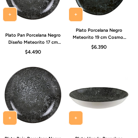
Plato Porcelana Negro
Plato Pan Porcelana Negro
Meteorito 19 cm Cosmos
Diseño Meteorito 17 cm
Vago Bonna
$6.390
Cosmos Bonna
$4.490