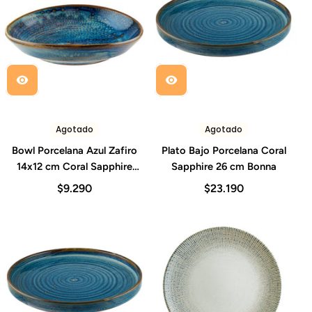
Agotado
Agotado
Bowl Porcelana Azul Zafiro
Plato Bajo Porcelana Coral
14x12 cm Coral Sapphire
Sapphire 26 cm Bonna
Bonna
$9.290
$23.190