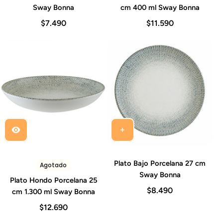
Sway Bonna
cm 400 ml Sway Bonna
$7.490
$11.590
Plato Bajo Porcelana 27 cm
Agotado
Sway Bonna
Plato Hondo Porcelana 25
$8.490
cm 1.300 ml Sway Bonna
$12.690