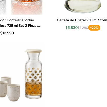
dor Coctelería Vidrio
Garrafa de Cristal 250 ml Stölz
gar al carrito
Agregar al carrito
ess 725 ml Set 2 Piezas
$5.830
-20%
$7.290
Pasabahce
$12.990