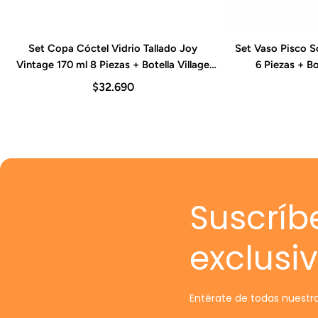
Set Copa Cóctel Vidrio Tallado Joy
Set Vaso Pisco S
Agregar al carrito
Agre
Vintage 170 ml 8 Piezas + Botella Village
6 Piezas + B
Golden Pasabahce
$32.690
Suscríb
exclusi
Entérate de todas nuestra