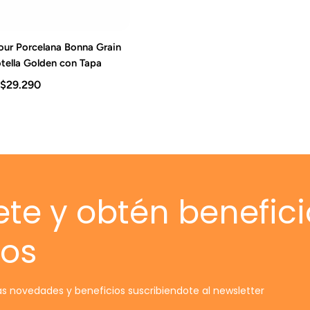
our Porcelana Bonna Grain
gar al carrito
otella Golden con Tapa
$29.290
ete y obtén benefici
vos
s novedades y beneficios suscribiendote al newsletter