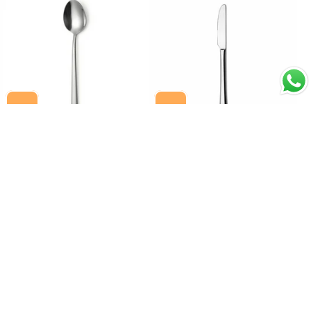
Cuchara para Postre Acero
Cuchillo de Postre Acero
Inoxidable 18/10 Brillo
Inoxidable 18/10 Brillo
Espejo 17-18 cm Set 12
Espejo 17-19 cm Set 12
$39.590
$53.890
Piezas Alexandria Idurgo
Piezas Alexandria Idurgo