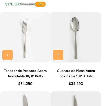
Brillo Espejo Ainhoa Idurgo
$176.300
-10%
$195.890
72 Piezas
Tenedor de Pescado Acero
Cuchara de Mesa Acero
Inoxidable 18/10 Brillo
Inoxidable 18/10 Brillo
Espejo 22-23 cm Set 12
Espejo 20-22 cm Set 12
$34.290
$34.290
Piezas Ainhoa Idurgo
Piezas Ainhoa Idurgo