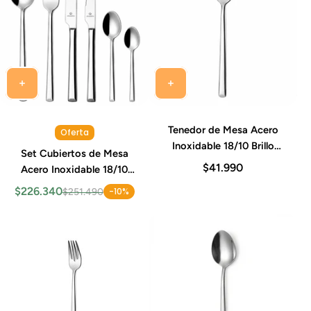
Tenedor de Mesa Acero
Oferta
Inoxidable 18/10 Brillo
Set Cubiertos de Mesa
Espejo 20-22 cm Set 12
$41.990
Acero Inoxidable 18/10
Piezas Alexandria Idurgo
Brillo Espejo Alexandria
$226.340
-10%
$251.490
Idurgo 72 Piezas