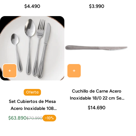
12 Piezas Sevilla
12 Piezas Sevilla
$4.490
$3.990
Cuchillo de Carne Acero
Oferta
Inoxidable 18/0 22 cm Set
Set Cubiertos de Mesa
12 Piezas Sevilla
$14.690
Acero Inoxidable 108
Piezas Sevilla
$63.890
-10%
$70.990