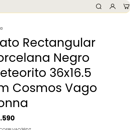
na
lato Rectangular
orcelana Negro
eteorito 36x16.5
m Cosmos Vago
onna
9.590
 COSBLVAO36DT