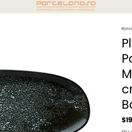
Bon
P
P
M
c
B
$1
SKU: