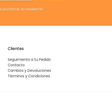
s
t
uscribirme al newsletter
e
c
c
(
CON
Clientes
Seguimiento a tu Pedido
c
Contacto
Cambios y Devoluciones
e
Términos y Condiciones
s
la
e
A