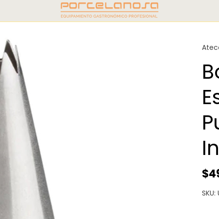
Atec
B
E
P
I
$4
SKU: