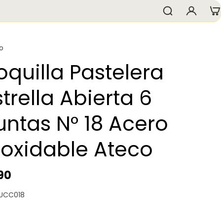
o
oquilla Pastelera
strella Abierta 6
untas N° 18 Acero
noxidable Ateco
90
 UCC018