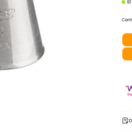
91
Cant
D