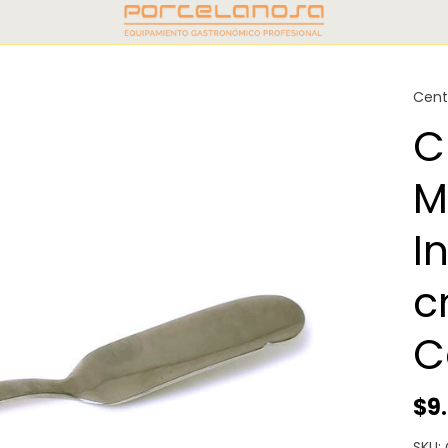
Cent
C
M
I
c
C
$9
SKU: