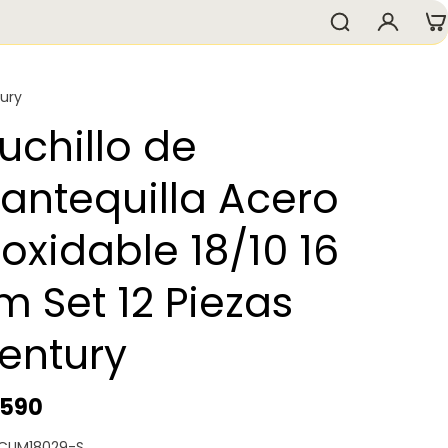
ury
uchillo de
antequilla Acero
noxidable 18/10 16
m Set 12 Piezas
entury
.590
 CUM18029-S