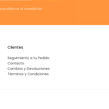
s
uscribirme al newsletter
e
c
c
(
CON
Clientes
Seguimiento a tu Pedido
c
Contacto
Cambios y Devoluciones
e
Términos y Condiciones
s
e
A