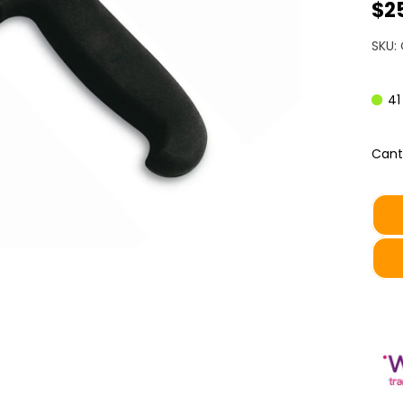
$2
SKU:
41
Cant