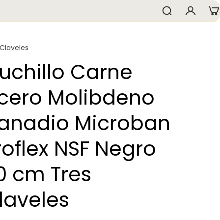
 Claveles
uchillo Carne
cero Molibdeno
anadio Microban
roflex NSF Negro
0 cm Tres
laveles