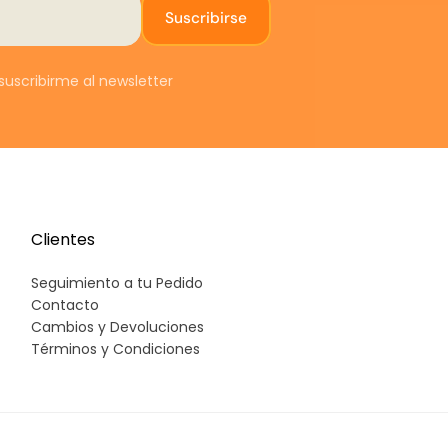
E
Suscribirse
0
t
s
uscribirme al newsletter
e
c
c
(
v
CON
Clientes
Seguimiento a tu Pedido
c
Contacto
Cambios y Devoluciones
e
Términos y Condiciones
s
e
A