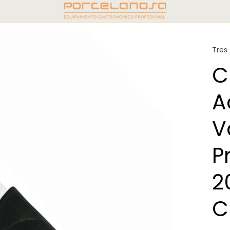
Tres
C
A
V
P
2
C