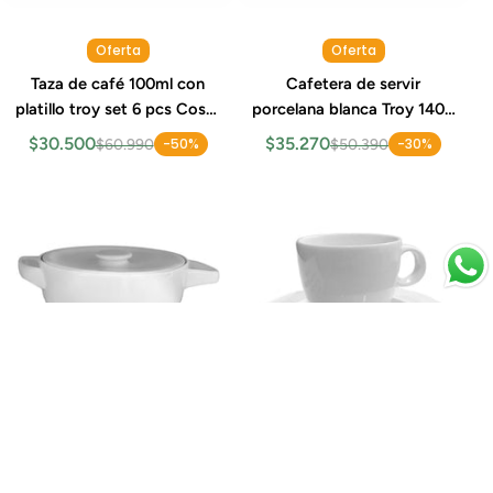
Oferta
Oferta
Taza de café 100ml con
Cafetera de servir
platillo troy set 6 pcs Costa
porcelana blanca Troy 1400
Verde
ml Costa Verde
$30.500
$35.270
-50%
-30%
$60.990
$50.390
Oferta
Oferta
Sopera Porcelana Oceano
Taza de Té con Platillo