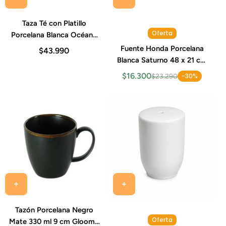
Taza Té con Platillo
Oferta
Porcelana Blanca Océano
200 ml Costa Verde (Set 6
Fuente Honda Porcelana
$43.990
Piezas)
Blanca Saturno 48 x 21 cm
709 ml Costa Verde
$16.300
-30%
$23.290
Tazón Porcelana Negro
Oferta
Mate 330 ml 9 cm Gloomy