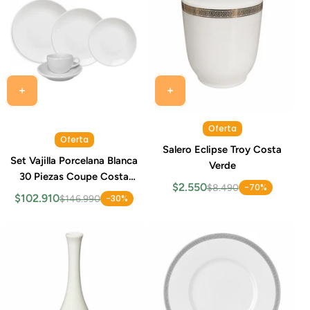
Oferta
Oferta
Salero Eclipse Troy Costa
Set Vajilla Porcelana Blanca
Verde
30 Piezas Coupe Costa
$2.550
-70%
$8.490
Verde
$102.910
-30%
$146.990