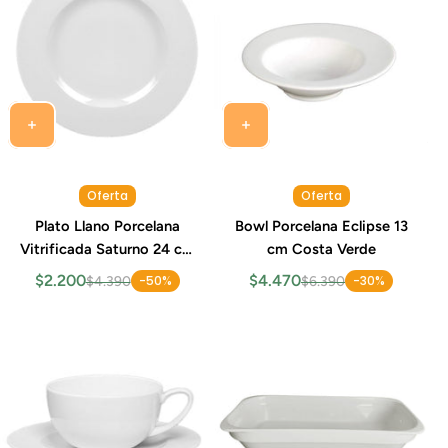
Oferta
Oferta
Plato Llano Porcelana
Bowl Porcelana Eclipse 13
Vitrificada Saturno 24 cm
cm Costa Verde
Costa Verde
$2.200
$4.470
-50%
-30%
$4.390
$6.390