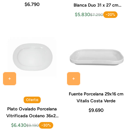
$6.790
Blanca Duo 31 x 27 cm
Costa Verde
$5.830
-20%
$7.290
Fuente Porcelana 29x16 cm
Oferta
Vitalis Costa Verde
Plato Ovalado Porcelana
$9.690
Vitrificada Océano 36x26
cm Costa Verde
$6.430
-30%
$9.190