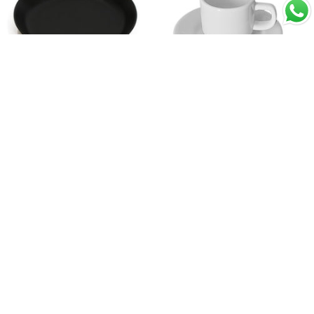
Taza Café con Platillo
Plato Hondo Porcelana
Porcelana Blanca Océano
Negro Mate 24 cm Nordika
90 ml Costa Verde (Set 6
$12.990
Costa Verde
Piezas)
$14.090