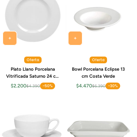
Oferta
Oferta
Plato Llano Porcelana
Bowl Porcelana Eclipse 13
Vitrificada Saturno 24 cm
cm Costa Verde
Costa Verde
$2.200
$4.470
-50%
-30%
$4.390
$6.390