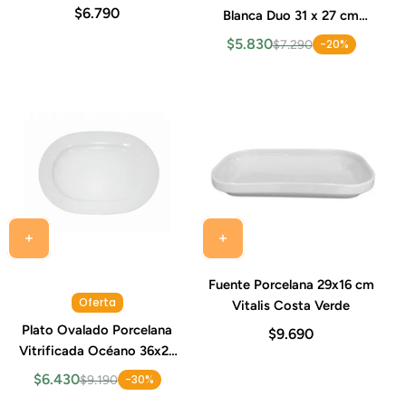
$6.790
Blanca Duo 31 x 27 cm
Costa Verde
$5.830
-20%
$7.290
Fuente Porcelana 29x16 cm
Oferta
Vitalis Costa Verde
Plato Ovalado Porcelana
$9.690
Vitrificada Océano 36x26
cm Costa Verde
$6.430
-30%
$9.190