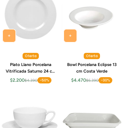
Oferta
Oferta
Plato Llano Porcelana
Bowl Porcelana Eclipse 13
Vitrificada Saturno 24 cm
cm Costa Verde
Costa Verde
$2.200
$4.470
-50%
-30%
$4.390
$6.390