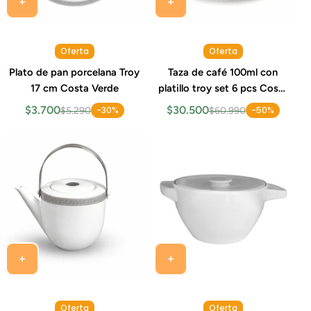
Oferta
Oferta
Plato de pan porcelana Troy
Taza de café 100ml con
17 cm Costa Verde
platillo troy set 6 pcs Costa
Verde
$3.700
$30.500
-30%
-50%
$5.290
$60.990
Oferta
Oferta