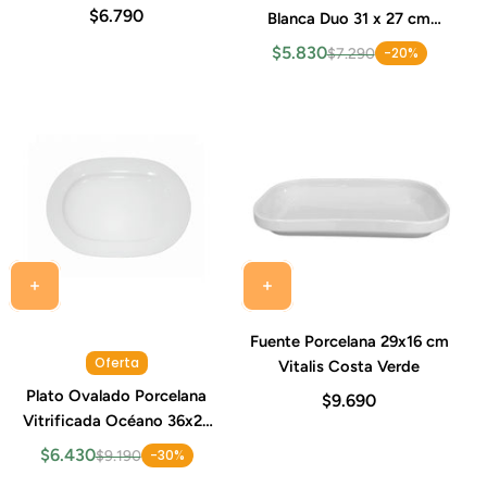
$6.790
Blanca Duo 31 x 27 cm
Costa Verde
$5.830
-20%
$7.290
Fuente Porcelana 29x16 cm
Oferta
Vitalis Costa Verde
Plato Ovalado Porcelana
$9.690
Vitrificada Océano 36x26
cm Costa Verde
$6.430
-30%
$9.190