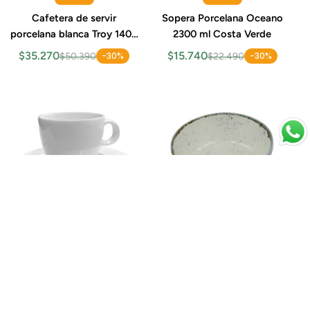
Cafetera de servir
Sopera Porcelana Oceano
porcelana blanca Troy 1400
2300 ml Costa Verde
ml Costa Verde
$35.270
$15.740
-30%
-30%
$50.390
$22.490
Bowl Porcelana Costa
Oferta
Verde Dreamy 17 cm 800 ml
Taza de Té con Platillo
Set 4 Piezas
$40.790
Porcelana Costa Verde
Eclipse 200 ml Set 6 Piezas