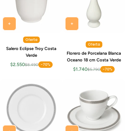
Oferta
Oferta
Salero Eclipse Troy Costa
Florero de Porcelana Blanca
Verde
Oceano 18 cm Costa Verde
$2.550
-70%
$8.490
$1.740
-70%
$5.790