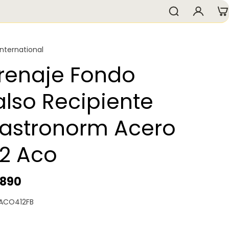
International
renaje Fondo
also Recipiente
astronorm Acero
/2 Aco
.890
 ACO412FB