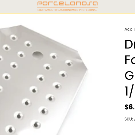
Aco 
D
F
G
1
$6
SKU: