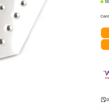
13
Cant
D