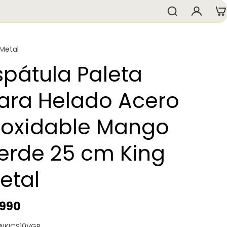
 Metal
spátula Paleta
ara Helado Acero
noxidable Mango
erde 25 cm King
etal
.990
 AIKICS10VGR