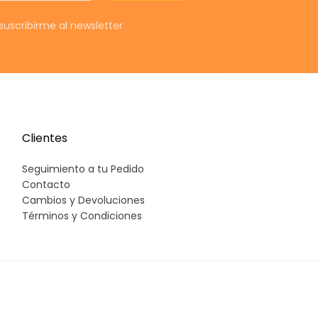
s
uscribirme al newsletter
e
c
c
(
CON
Clientes
Seguimiento a tu Pedido
c
Contacto
Cambios y Devoluciones
e
Términos y Condiciones
s
e
A