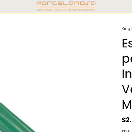
King
E
p
I
V
M
$2
SKU: