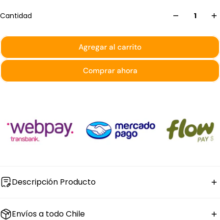
Cantidad
Agregar al carrito
Comprar ahora
Descripción Producto
El
tenedor de pescado London de acero inoxidable
Envíos a todo Chile
18/10
mide 20 cm de largo. Se vende en set de 12 piezas.