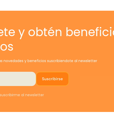
m
c
CAM
ete y obtén benefici
Solo
vos
daña
E
mism
tien
t
s novedades y beneficios suscribiendote al newsletter
PAS
Suscribirse
0
s
uscribirme al newsletter
e
c
h