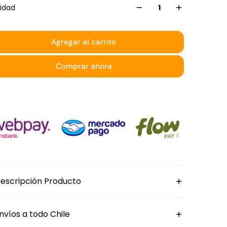
idad
Agregar al carrito
Comprar ahora
escripción Producto
lato ovalado con asas de porcelana
Sunnex
nvíos a todo Chile
e 17 cm de largo. Sus asas laterales permiten