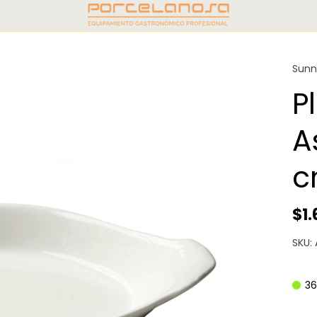
Sunn
P
A
c
$1
SKU:
36