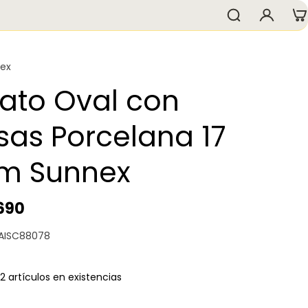
ex
lato Oval con
sas Porcelana 17
m Sunnex
.690
 AISC88078
2 artículos en existencias