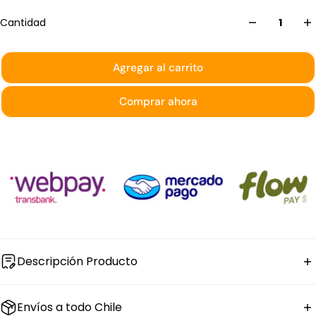
Cantidad
Agregar al carrito
Comprar ahora
Descripción Producto
La
salsera de acero inoxidable
King Metal tiene 240 ml
Envíos a todo Chile
de capacidad y mide 23 × 10 × 6 cm, con forma de