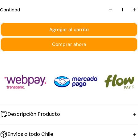
Cantidad
Agregar al carrito
Comprar ahora
Descripción Producto
La
pailita redonda con asas y tapa de porcelana
Envíos a todo Chile
blanca
Stratus tiene 7 cm de diámetro y 2,5 cm de