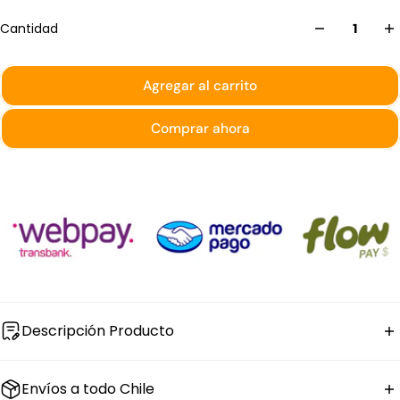
Cantidad
Agregar al carrito
Comprar ahora
Descripción Producto
El
plato hondo de porcelana con aspecto oriental
Envíos a todo Chile
Alhambra de Bonna tiene 25 cm de diámetro, 4,7 cm de