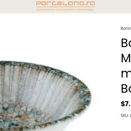
Bon
B
M
m
B
$7
SKU: