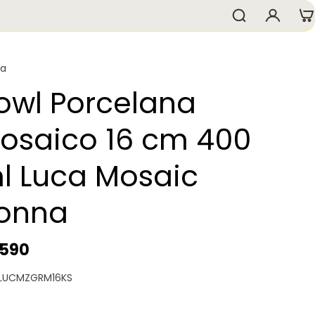
na
owl Porcelana
osaico 16 cm 400
l Luca Mosaic
onna
.590
 LUCMZGRM16KS