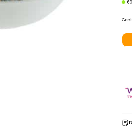
69
Cant
D