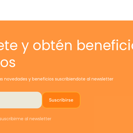
S
c
CAM
ete y obtén benefici
Solo
vos
daña
mism
tien
E
s novedades y beneficios suscribiendote al newsletter
PAS
t
Suscribirse
0
s
uscribirme al newsletter
e
c