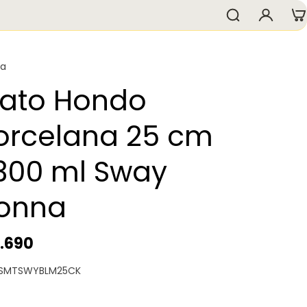
na
lato Hondo
orcelana 25 cm
.300 ml Sway
onna
2.690
 SMTSWYBLM25CK