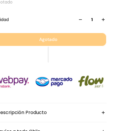
gotado
idad
Agotado
escripción Producto
lato hondo de porcelana
Sway de Bonna