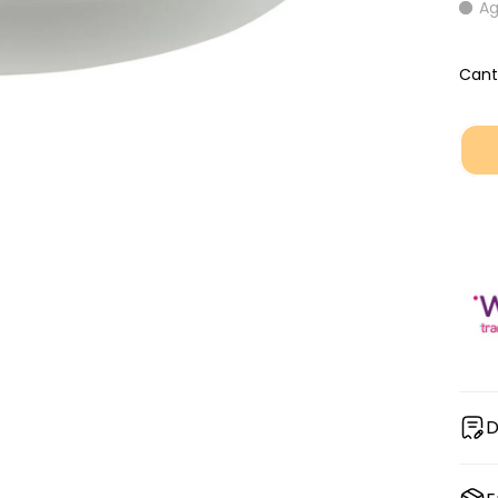
A
Cant
D
El
p