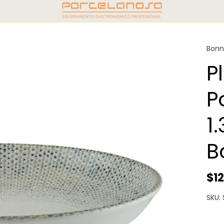
Bon
P
P
1
B
$1
SKU: