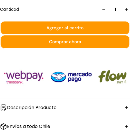
Cantidad
Agregar al carrito
Comprar ahora
Descripción Producto
El
plato para pasta de porcelana blanca
Costa Verde
Envíos a todo Chile
línea Coupe tiene 33 cm de diámetro y 3135 ml de