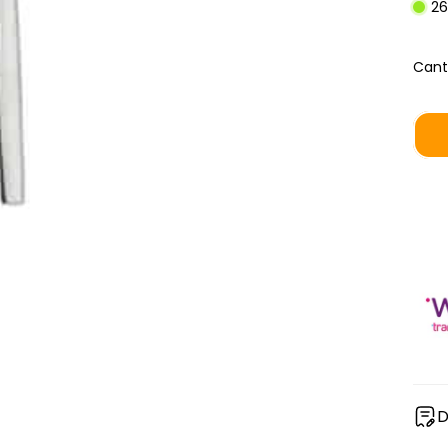
26
Cant
D