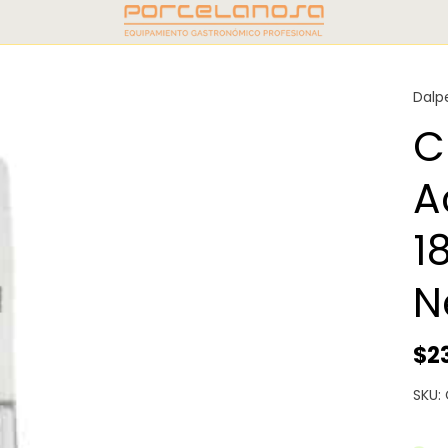
Dalp
C
A
1
N
$2
SKU: