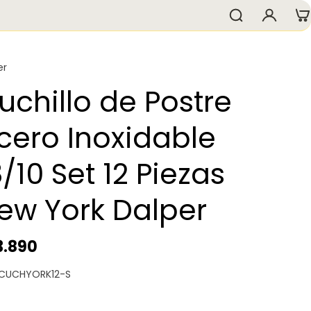
er
uchillo de Postre
cero Inoxidable
8/10 Set 12 Piezas
ew York Dalper
3.890
 CUCHYORK12-S