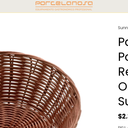
Sunn
P
P
R
O
S
$2
SKU: