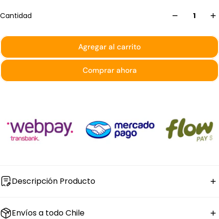
Cantidad
Agregar al carrito
Comprar ahora
Descripción Producto
El
plato cuadrado de loza blanca
Concerto de Stratus
Envíos a todo Chile
tiene 20,5 × 20,5 cm con 2 cm de altura. Su formato