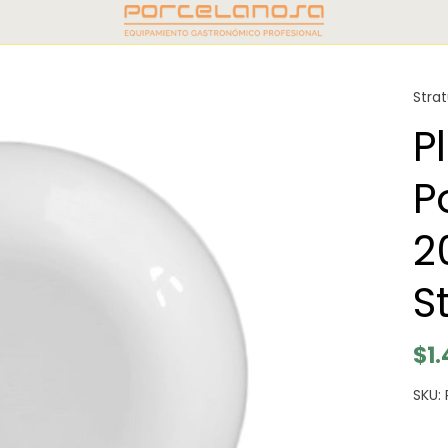
Stra
P
P
2
S
$1
SKU: