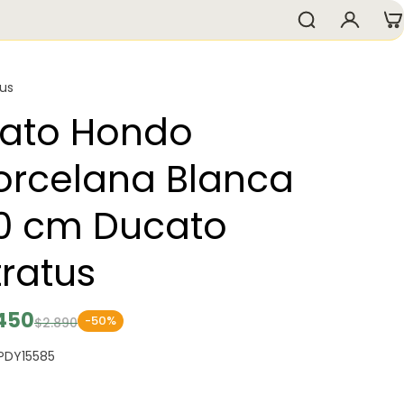
tus
lato Hondo
orcelana Blanca
0 cm Ducato
tratus
.450
-50%
$2.890
 PDY15585