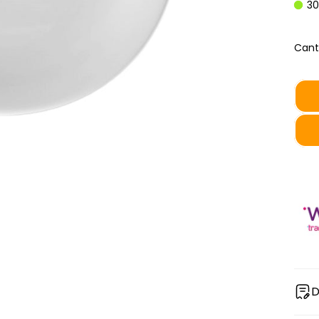
30
Cant
D