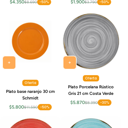
$4.350
$1.900
-50%
-50%
$8.690
$3.790
Oferta
Oferta
Plato Porcelana Rústico
Plato base naranjo 30 cm
Gris 21 cm Costa Verde
Schmidt
$5.870
-30%
$8.390
$5.800
-50%
$11.590