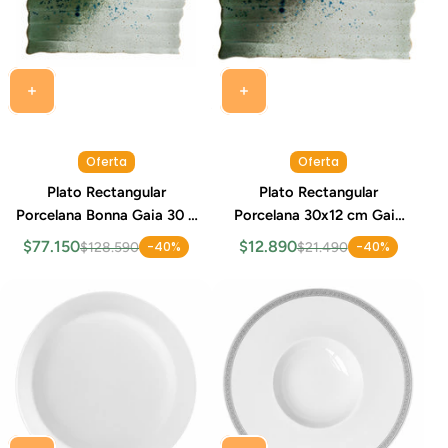
Oferta
Oferta
Plato Rectangular
Plato Rectangular
Porcelana Bonna Gaia 30 x
Porcelana 30x12 cm Gaia
12 cm Set 6 Piezas
Bonna
$77.150
$12.890
-40%
-40%
$128.590
$21.490