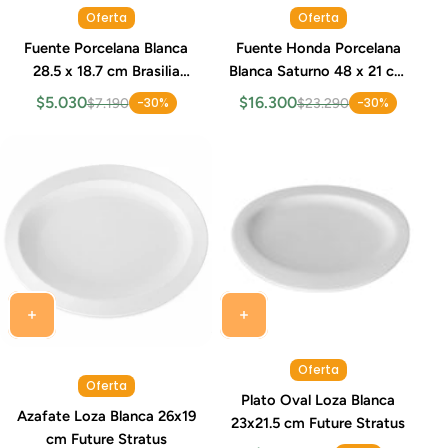
Oferta
Oferta
Fuente Porcelana Blanca
Fuente Honda Porcelana
28.5 x 18.7 cm Brasilia
Blanca Saturno 48 x 21 cm
Schmidt
709 ml Costa Verde
$5.030
$16.300
-30%
-30%
$7.190
$23.290
Oferta
Oferta
Plato Oval Loza Blanca
Azafate Loza Blanca 26x19
23x21.5 cm Future Stratus
cm Future Stratus