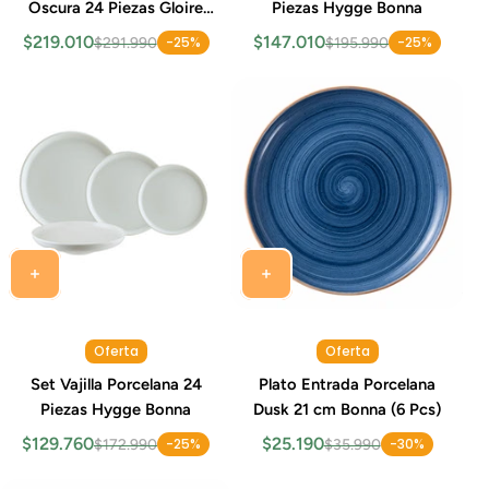
Oscura 24 Piezas Gloire
Piezas Hygge Bonna
Bonna
$219.010
$147.010
-25%
-25%
$291.990
$195.990
Oferta
Oferta
Set Vajilla Porcelana 24
Plato Entrada Porcelana
Piezas Hygge Bonna
Dusk 21 cm Bonna (6 Pcs)
$129.760
$25.190
-25%
-30%
$172.990
$35.990