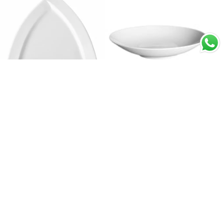
Oferta
Oferta
Plato Triangular Loza Blanca
Fuente Porcelana Blanca
30 cm Concerto Stratus
Coupe 33 cm 3135 ml
Costa Verde
$3.980
$14.270
-30%
-30%
$5.690
$20.390