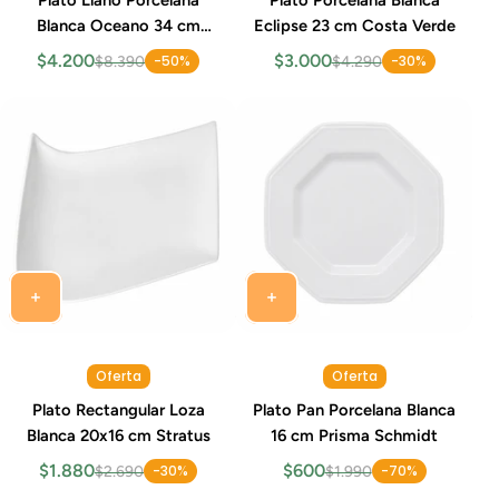
Blanca Oceano 34 cm
Eclipse 23 cm Costa Verde
Costa Verde
$4.200
$3.000
-50%
-30%
$8.390
$4.290
Oferta
Oferta
Plato Rectangular Loza
Plato Pan Porcelana Blanca
Blanca 20x16 cm Stratus
16 cm Prisma Schmidt
$1.880
$600
-30%
-70%
$2.690
$1.990