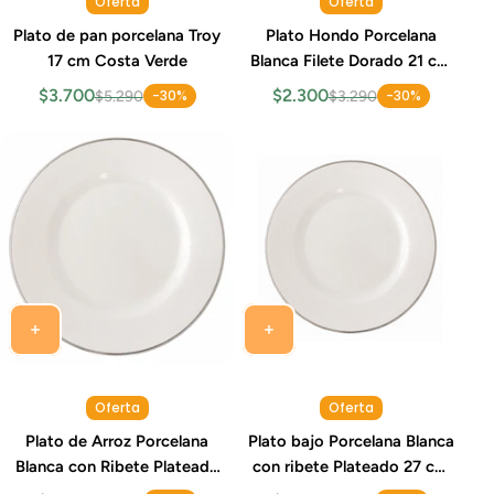
Oferta
Oferta
Plato de pan porcelana Troy
Plato Hondo Porcelana
17 cm Costa Verde
Blanca Filete Dorado 21 cm
360 ml Protel Oro Schmidt
$3.700
$2.300
-30%
-30%
$5.290
$3.290
Oferta
Oferta
Plato de Arroz Porcelana
Plato bajo Porcelana Blanca
Blanca con Ribete Plateado
con ribete Plateado 27 cm
30 cm Apto Horno Schmidt
Prata Schmidt