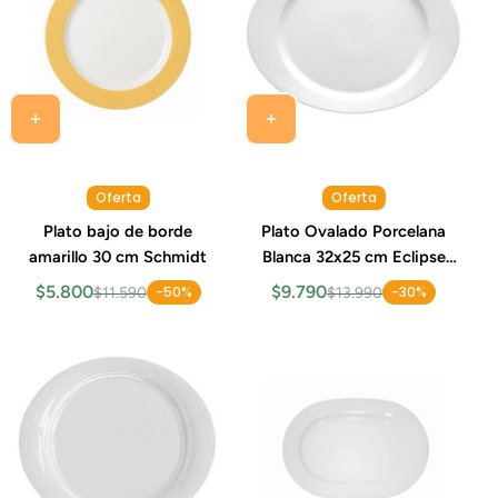
Oferta
Oferta
Plato bajo de borde
Plato Ovalado Porcelana
amarillo 30 cm Schmidt
Blanca 32x25 cm Eclipse
Costa Verde
$5.800
$9.790
-50%
-30%
$11.590
$13.990