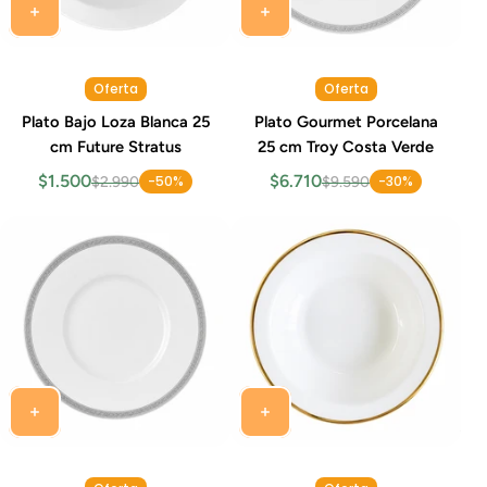
Oferta
Oferta
Plato Bajo Loza Blanca 25
Plato Gourmet Porcelana
cm Future Stratus
25 cm Troy Costa Verde
$1.500
$6.710
-50%
-30%
$2.990
$9.590