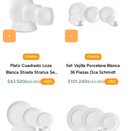
Oferta
Oferta
Plato Cuadrado Loza
Set Vajilla Porcelana Blanca
Blanca Strada Stratus Set
36 Piezas Oca Schmidt
24 Piezas
$43.520
$101.240
-50%
-25%
$86.990
$134.990