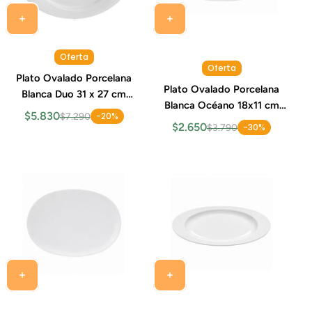
Oferta
Oferta
Plato Ovalado Porcelana
Plato Ovalado Porcelana
Blanca Duo 31 x 27 cm
Blanca Océano 18x11 cm
Costa Verde
$5.830
-20%
$7.290
Costa Verde
$2.650
-30%
$3.790