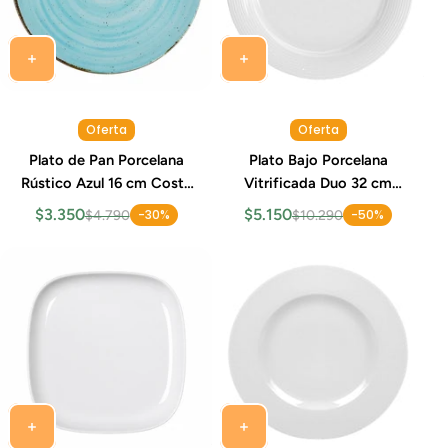
Oferta
Oferta
Plato de Pan Porcelana
Plato Bajo Porcelana
Rústico Azul 16 cm Costa
Vitrificada Duo 32 cm
Verde
Costa Verde
$3.350
$5.150
-30%
-50%
$4.790
$10.290