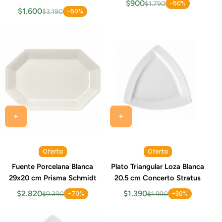
$900
-50%
$1.790
$1.600
-50%
$3.190
Oferta
Oferta
Fuente Porcelana Blanca
Plato Triangular Loza Blanca
29x20 cm Prisma Schmidt
20.5 cm Concerto Stratus
$2.820
$1.390
-70%
-30%
$9.390
$1.990