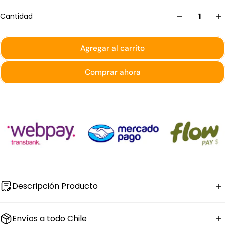
Cantidad
Agregar al carrito
Comprar ahora
Descripción Producto
El
dispensador de 5 condimentos
Dechef tiene base
Envíos a todo Chile
de plástico negro y soporte de ABS duradero con tapa e