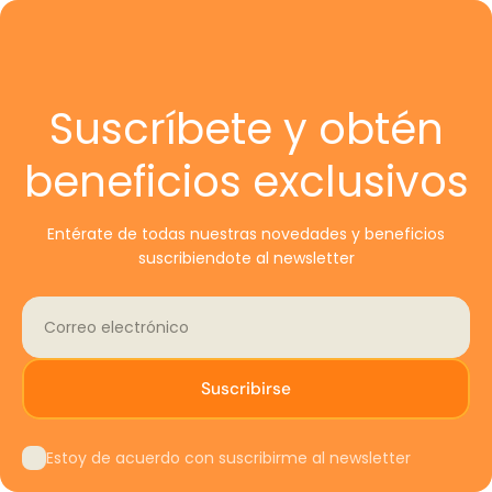
Estar sin uso y en las mismas condiciones en que
tenedor
fue recibido.
Conservar su embalaje original.
Acompañarse del recibo o comprobante de
Acero inoxidable 18/10 (premium).
Suscríbete y obtén
compra.
Espesor 2,5 mm.
Fabricada en Portugal.
CAMBIOS
beneficios exclusivos
Set de 12 piezas, apta lavavajillas.
Solo se reemplazan artículos defectuosos o dañados. Si
Entérate de todas nuestras novedades y beneficios
necesitas cambiar un producto por el mismo artículo,
Especificaciones
suscribiendote al newsletter
escríbenos a
tiendaonline@porcelanosa.cl
.
Correo electrónico
técnicas
PASOS A SEGUIR
Comunícate a nuestro teléfono +56 (2) 2238 0100 o
Marca: Dalper
Suscribirse
al correo
tiendaonline@porcelanosa.cl
, solicitando la
Modelo: New York
devolución o cambio e indicando el número de factura
Material: Acero inoxidable 18/10
o boleta según corresponda.
Estoy de acuerdo con suscribirme al newsletter
Espesor: 2,5 mm
Todo cambio o devolución debe realizarse con el